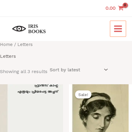
Sorted
Skip
by
0.00
to
latest
content
Home
/ Letters
Letters
Showing all 3 results
Original
Curren
price
price
Sale!
was:
is:
₹250.00.
₹200.0