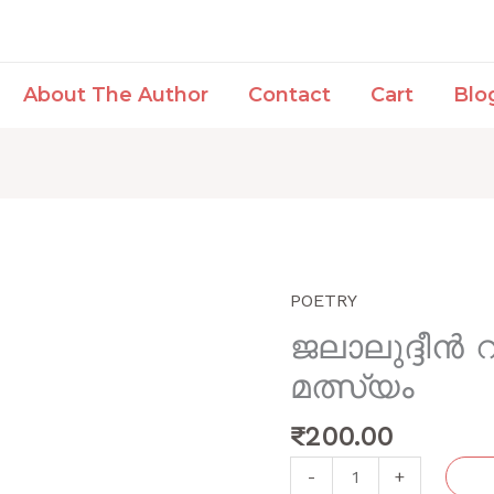
About The Author
Contact
Cart
Blo
POETRY
ജലാലുദ്ദീൻ
റൂമി
ജലാലുദ്ദീൻ 
ദാഹം
മത്സ്യം
തീരാത്ത
മത്സ്യം
₹
200.00
quantity
-
+