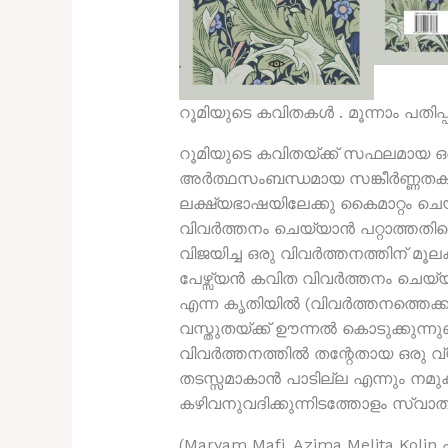
റൂമിയുടെ കവിതകൾ . മൂന്നാം പതിപ്പ്
റൂമിയുടെ കവിതയ്ക്ക് സഫലമായ ഒര
അർത്ഥസംബന്ധമായ സങ്കീർണ്ണതകളോ
ലക്ഷ്യഭാഷയിലേക്കു കൈമാറ്റം ചെയ
വിവർത്തനം ചെയ്യാൻ പറ്റാത്തതിനെ
വിജയിച്ച ഒരു വിവർത്തനത്തിന്‌ മ
പേഴ്സ്യൻ കവിത വിവർത്തനം ചെയ്യ
എന്ന കൃതിയിൽ (വിവർത്തനത്തെക്കു
വസ്തുതയ്ക്ക് ഊന്നൽ കൊടുക്കുന്
വിവർത്തനത്തിൽ തന്റേതായ ഒരു വ്
തടസ്സമാകാൻ പാടില്ല എന്നും നമുക്
കഴിവനുവദിക്കുന്നിടത്തോളം സ്വാത
(Maryam Mafi, Azima Melita Kolin