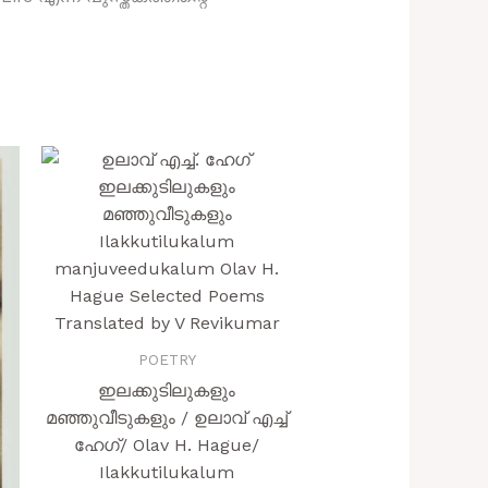
nt
00.
POETRY
ഇലക്കുടിലുകളും
മഞ്ഞുവീടുകളും / ഉലാവ് എച്ച്
ഹേഗ്/ Olav H. Hague/
Ilakkutilukalum