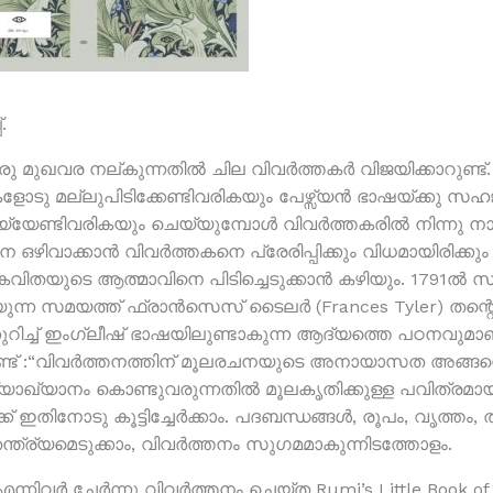
.
ു മുഖവര നല്കുന്നതിൽ ചില വിവർത്തകർ വിജയിക്കാറുണ്ട
ടു മല്ലുപിടിക്കേണ്ടിവരികയും പേഴ്സ്യൻ ഭാഷയ്ക്കു 
്യേണ്ടിവരികയും ചെയ്യുമ്പോൾ വിവർത്തകരിൽ നിന്നു നാമെന
 ഒഴിവാക്കാൻ വിവർത്തകനെ പ്രേരിപ്പിക്കും വിധമായിരിക്ക
ൂലകവിതയുടെ ആത്മാവിനെ പിടിച്ചെടുക്കാൻ കഴിയും. 1791ൽ
ുന്ന സമയത്ത് ഫ്രാൻസെസ് ടൈലർ (Frances Tyler) തന്റെ
റിച്ച് ഇംഗ്ലീഷ് ഭാഷയിലുണ്ടാകുന്ന ആദ്യത്തെ പഠനവുമാണത
നുണ്ട് :“വിവർത്തനത്തിന്‌ മൂലരചനയുടെ അനായാസത അങ്ങനെ
യാഖ്യാനം കൊണ്ടുവരുന്നതിൽ മൂലകൃതിക്കുള്ള പവിത്രമായ
ക് ഇതിനോടു കൂട്ടിച്ചേർക്കാം. പദബന്ധങ്ങൾ, രൂപം, വൃത്ത
ന്ത്ര്യമെടുക്കാം, വിവർത്തനം സുഗമമാകുന്നിടത്തോളം.
 എന്നിവർ ചേർന്നു വിവർത്തനം ചെയ്ത Rumi’s Little Book of 